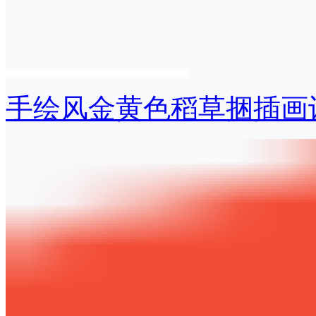
手绘风金黄色稻草捆插画