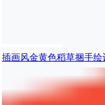
插画风金黄色稻草捆手绘