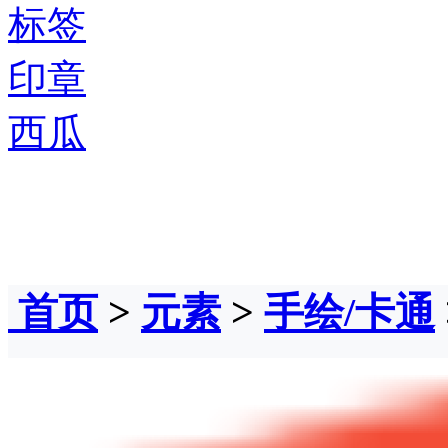
标签
印章
西瓜
首页
>
元素
>
手绘/卡通