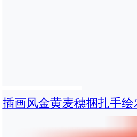
插画风金黄麦穗捆扎手绘