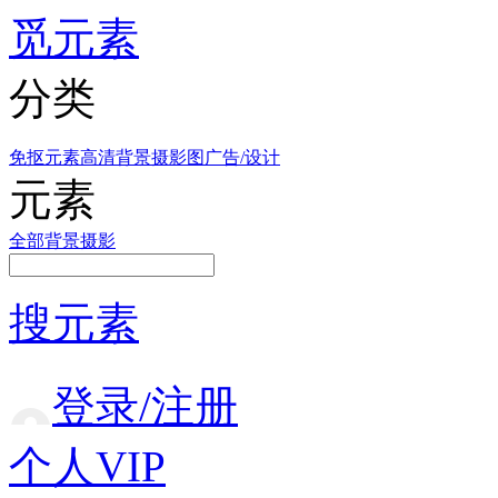
觅元素
分类
免抠元素
高清背景
摄影图
广告/设计
元素
全部
背景
摄影
搜元素
登录/注册
个人VIP