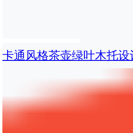
卡通风格茶壶绿叶木托设