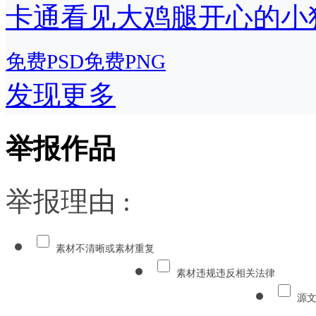
卡通看见大鸡腿开心的小
免费PSD
免费PNG
发现更多
举报作品
举报理由 :
素材不清晰或素材重复
素材违规违反相关法律
源