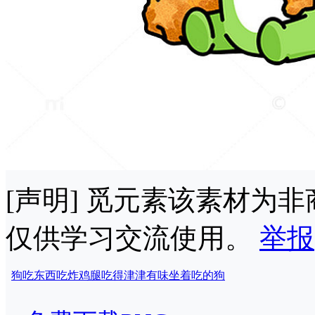
[声明] 觅元素该素材为
仅供学习交流使用。
举报
狗吃东西
吃炸鸡腿
吃得津津有味
坐着吃的狗