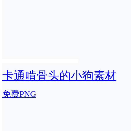
卡通啃骨头的小狗素材
免费PNG