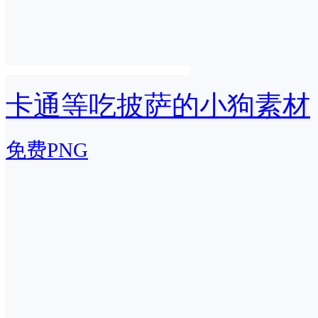
卡通等吃披萨的小狗素材
免费PNG