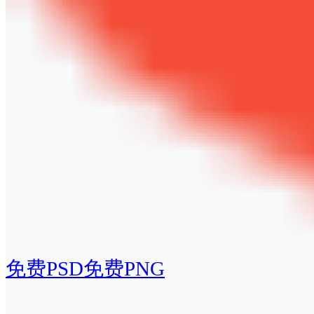
免费PSD
免费PNG