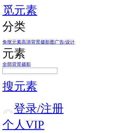
觅元素
分类
免抠元素
高清背景
摄影图
广告/设计
元素
全部
背景
摄影
搜元素
登录/注册
个人VIP