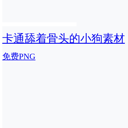
卡通舔着骨头的小狗素材
免费PNG