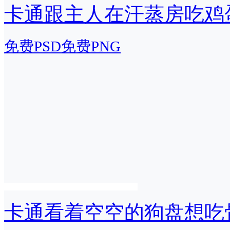
卡通跟主人在汗蒸房吃鸡
免费PSD
免费PNG
卡通看着空空的狗盘想吃