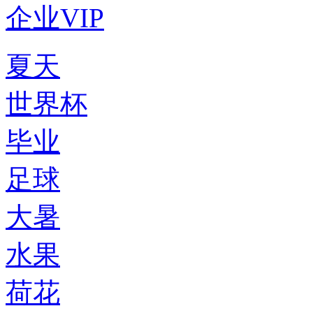
企业VIP
夏天
世界杯
毕业
足球
大暑
水果
荷花