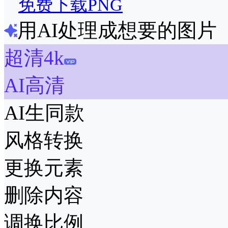
免费下载PNG
用AI处理成想要的图片
超清4k
AI高清
AI生同款
风格转换
更换元素
删除内容
调换比例