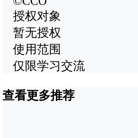
©CCO
授权对象
暂无授权
使用范围
仅限学习交流
查看更多推荐