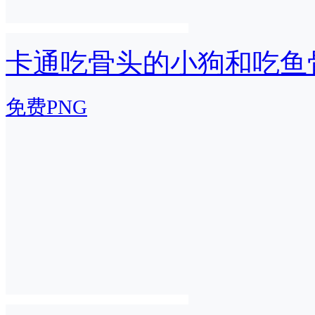
卡通吃骨头的小狗和吃鱼
免费PNG