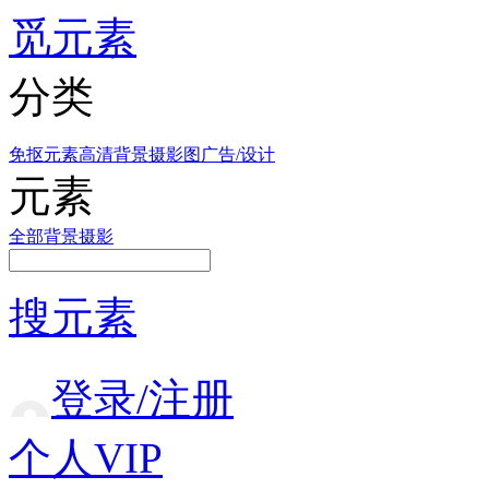
觅元素
分类
免抠元素
高清背景
摄影图
广告/设计
元素
全部
背景
摄影
搜元素
登录/注册
个人VIP