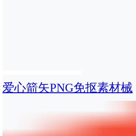
爱心箭矢PNG免抠素材械