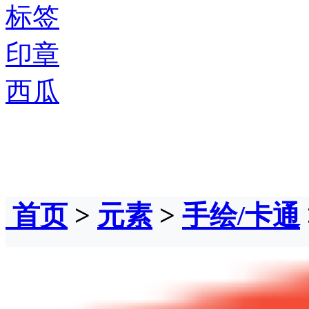
标签
印章
西瓜
首页
>
元素
>
手绘/卡通