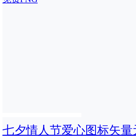
七夕情人节爱心图标矢量