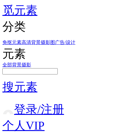
觅元素
分类
免抠元素
高清背景
摄影图
广告/设计
元素
全部
背景
摄影
搜元素
登录/注册
个人VIP