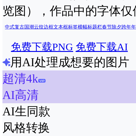
览图），作品中的字体仅
中式
复古
国潮
云纹
边框
文本框
标签
横幅
标题栏
春节
除夕跨年
年
免费下载PNG
免费下载AI
用AI处理成想要的图片
超清4k
AI高清
AI生同款
风格转换