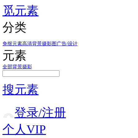
觅元素
分类
免抠元素
高清背景
摄影图
广告/设计
元素
全部
背景
摄影
搜元素
登录/注册
个人VIP