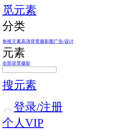
觅元素
分类
免抠元素
高清背景
摄影图
广告/设计
元素
全部
背景
摄影
搜元素
登录/注册
个人VIP