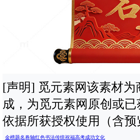
[声明] 觅元素网该素材
成，为觅元素网原创或已
依据所获授权使用（含预
金榜题名
卷轴
红色
书法
传统
祝福
高考
成功
文化