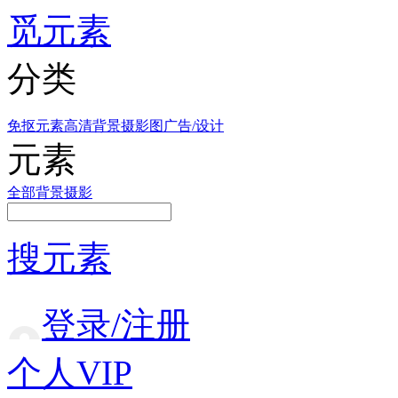
觅元素
分类
免抠元素
高清背景
摄影图
广告/设计
元素
全部
背景
摄影
搜元素
登录/注册
个人VIP