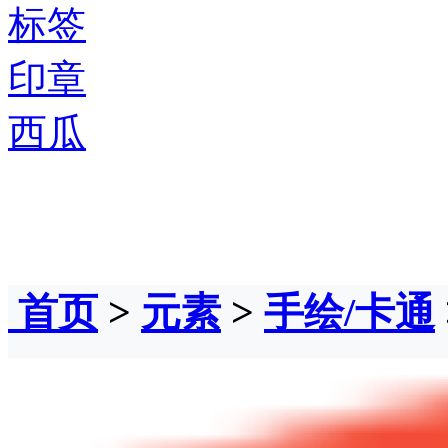
标签
印章
西瓜
首页
>
元素
>
手绘/卡通