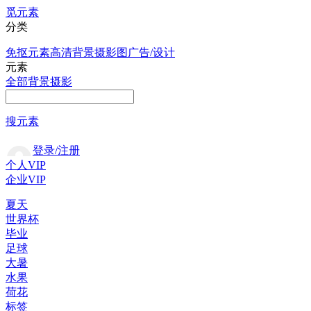
觅元素
分类
免抠元素
高清背景
摄影图
广告/设计
元素
全部
背景
摄影
搜元素
登录/注册
个人VIP
企业VIP
夏天
世界杯
毕业
足球
大暑
水果
荷花
标签