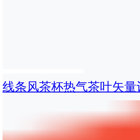
线条风茶杯热气茶叶矢量