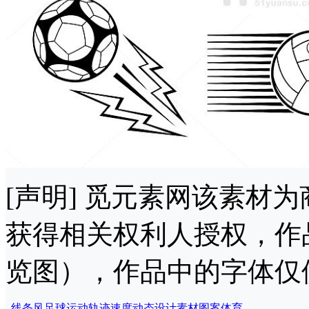
[声明] 觅元素网该素材
获得相关权利人授权，作
览图），作品中的字体仅
线条风
足球
运动
轨迹
速度
动态
设计
素材
图案
体育