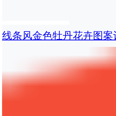
线条风金色牡丹花卉图案