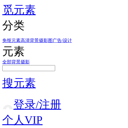
觅元素
分类
免抠元素
高清背景
摄影图
广告/设计
元素
全部
背景
摄影
搜元素
登录/注册
个人VIP