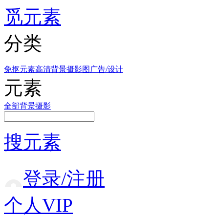
觅元素
分类
免抠元素
高清背景
摄影图
广告/设计
元素
全部
背景
摄影
搜元素
登录/注册
个人VIP