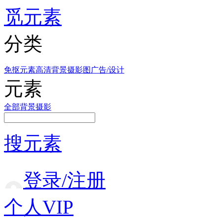
觅元素
分类
免抠元素
高清背景
摄影图
广告/设计
元素
全部
背景
摄影
搜元素
登录/注册
个人VIP