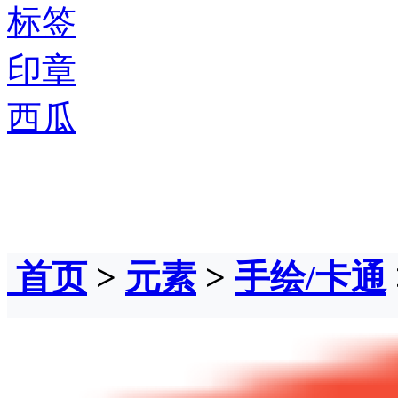
标签
印章
西瓜
首页
>
元素
>
手绘/卡通