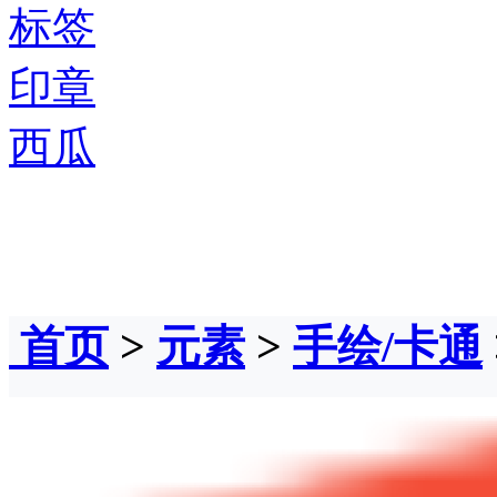
标签
印章
西瓜
首页
>
元素
>
手绘/卡通