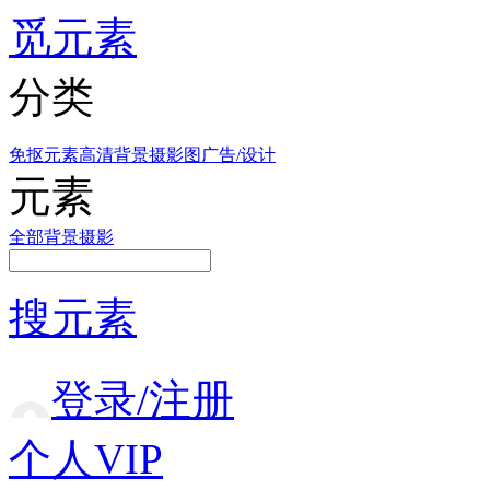
觅元素
分类
免抠元素
高清背景
摄影图
广告/设计
元素
全部
背景
摄影
搜元素
登录/注册
个人VIP