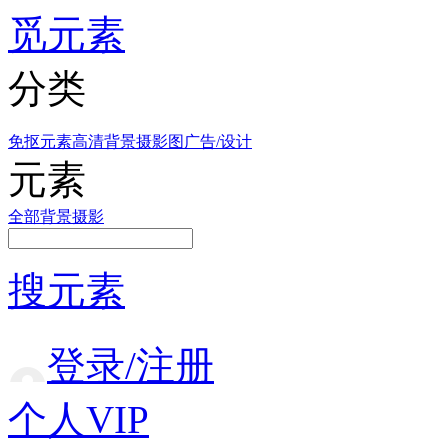
觅元素
分类
免抠元素
高清背景
摄影图
广告/设计
元素
全部
背景
摄影
搜元素
登录/注册
个人VIP