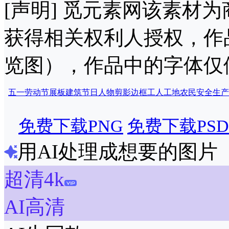
[声明] 觅元素网该素材
获得相关权利人授权，作
览图），作品中的字体仅
五一
劳动节
展板
建筑
节日
人物剪影
边框
工人
工地
农民
安全
生产
免费下载PNG
免费下载PSD
用AI处理成想要的图片
超清4k
AI高清