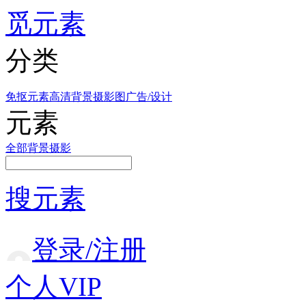
觅元素
分类
免抠元素
高清背景
摄影图
广告/设计
元素
全部
背景
摄影
搜元素
登录/注册
个人VIP