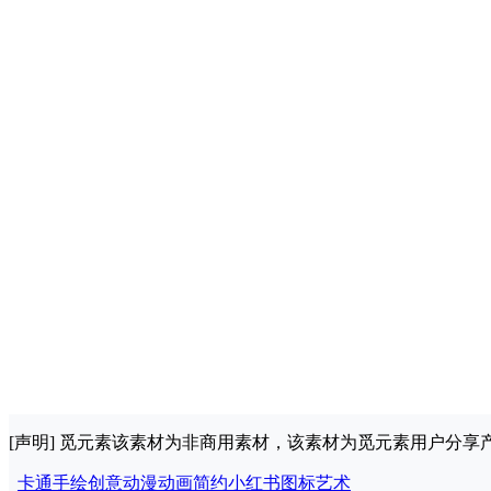
[声明] 觅元素该素材为非商用素材，该素材为觅元素用户分
卡通手绘
创意
动漫动画
简约
小红书图标
艺术