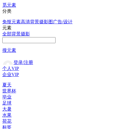
觅元素
分类
免抠元素
高清背景
摄影图
广告/设计
元素
全部
背景
摄影
搜元素
登录/注册
个人VIP
企业VIP
夏天
世界杯
毕业
足球
大暑
水果
荷花
标签