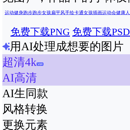
运动
健身
跑步
跑步女孩
扁平风
手绘
卡通女孩
插画
运动会
健康
人
免费下载PNG
免费下载PSD
用AI处理成想要的图片
超清4k
AI高清
AI生同款
风格转换
更换元素