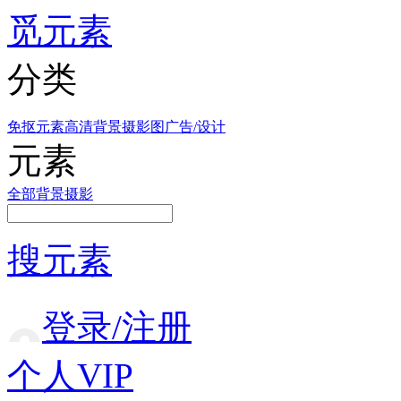
觅元素
分类
免抠元素
高清背景
摄影图
广告/设计
元素
全部
背景
摄影
搜元素
登录/注册
个人VIP