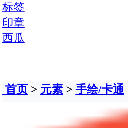
标签
印章
西瓜
首页
>
元素
>
手绘/卡通