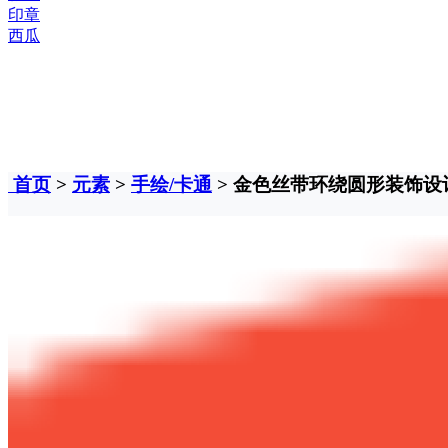
印章
西瓜
首页
>
元素
>
手绘/卡通
> 金色丝带环绕圆形装饰设