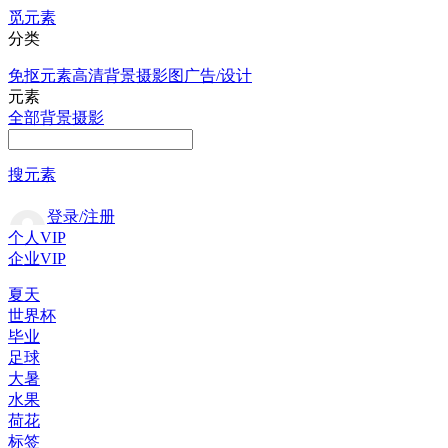
觅元素
分类
免抠元素
高清背景
摄影图
广告/设计
元素
全部
背景
摄影
搜元素
登录/注册
个人VIP
企业VIP
夏天
世界杯
毕业
足球
大暑
水果
荷花
标签