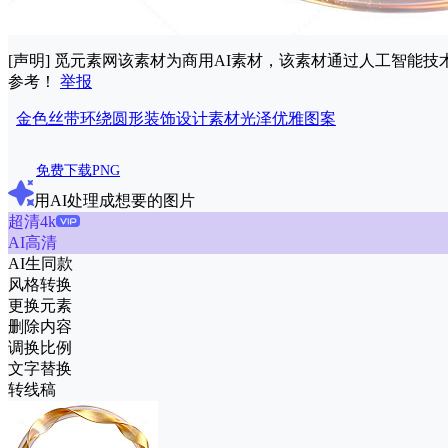
[声明] 觅元素网该素材为商用AI素材，该素材通过人工智
参考！
举报
金色
丝带
环绕
圆形
装饰
设计
素材
光泽
优雅
图案
免费下载PNG
用AI处理成想要的图片
超清4k
AI高清
AI生同款
风格转换
更换元素
删除内容
调换比例
文字替换
转线稿