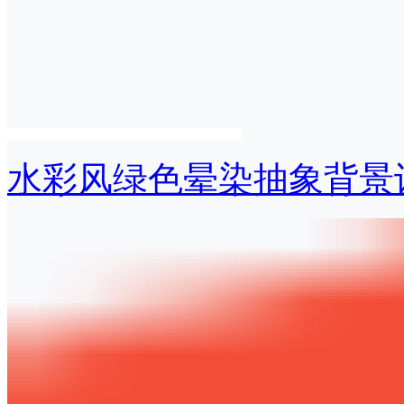
水彩风绿色晕染抽象背景