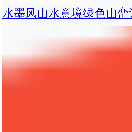
水墨风山水意境绿色山峦