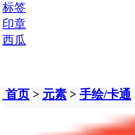
标签
印章
西瓜
首页
>
元素
>
手绘/卡通