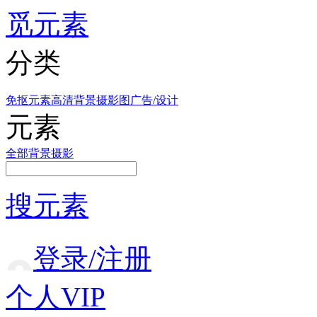
觅元素
分类
免抠元素
高清背景
摄影图
广告/设计
元素
全部
背景
摄影
搜元素
登录/注册
个人VIP