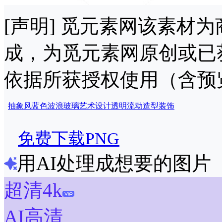
[声明] 觅元素网该素材
成，为觅元素网原创或已
依据所获授权使用（含预
抽象风
蓝色
波浪
玻璃
艺术
设计
透明
流动
造型
装饰
免费下载PNG
用AI处理成想要的图片
超清4k
AI高清