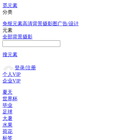
觅元素
分类
免抠元素
高清背景
摄影图
广告/设计
元素
全部
背景
摄影
搜元素
登录/注册
个人VIP
企业VIP
夏天
世界杯
毕业
足球
大暑
水果
荷花
标签