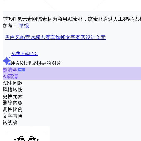
[声明] 觅元素网该素材为商用AI素材，该素材通过人工智
参考！
举报
黑白风格
竞速
标志
赛车
旗帜
文字
图形
设计
创意
免费下载PNG
用AI处理成想要的图片
超清4k
AI高清
AI生同款
风格转换
更换元素
删除内容
调换比例
文字替换
转线稿