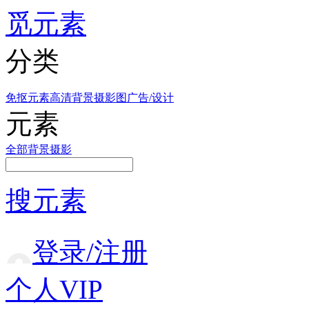
觅元素
分类
免抠元素
高清背景
摄影图
广告/设计
元素
全部
背景
摄影
搜元素
登录/注册
个人VIP