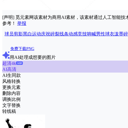
[声明] 觅元素网该素材为商用AI素材，该素材通过人工智
参考！
举报
球员
剪影
黑白
运动
庆祝
碎裂
线条
动感
竞技
呐喊
男性
球衣
泼墨
碎
免费下载PNG
用AI处理成想要的图片
超清4k
AI高清
AI生同款
风格转换
更换元素
删除内容
调换比例
文字替换
转线稿