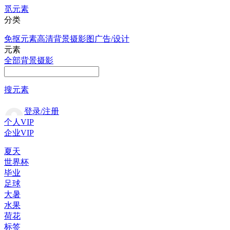
觅元素
分类
免抠元素
高清背景
摄影图
广告/设计
元素
全部
背景
摄影
搜元素
登录/注册
个人VIP
企业VIP
夏天
世界杯
毕业
足球
大暑
水果
荷花
标签