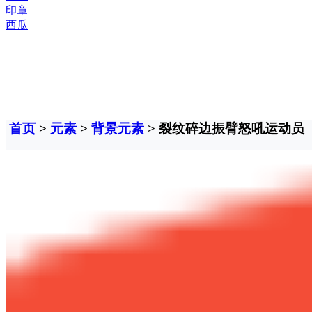
印章
西瓜
首页
>
元素
>
背景元素
> 裂纹碎边振臂怒吼运动员