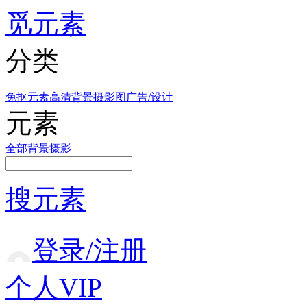
觅元素
分类
免抠元素
高清背景
摄影图
广告/设计
元素
全部
背景
摄影
搜元素
登录/注册
个人VIP