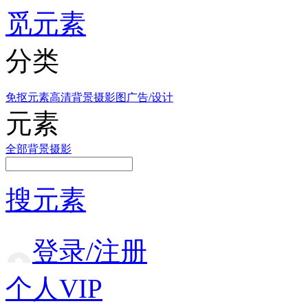
觅元素
分类
免抠元素
高清背景
摄影图
广告/设计
元素
全部
背景
摄影
搜元素
登录/注册
个人VIP