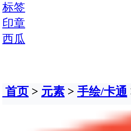
标签
印章
西瓜
首页
>
元素
>
手绘/卡通