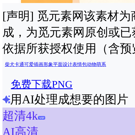
[声明] 觅元素网该素材
成，为觅元素网原创或已
依据所获授权使用（含预
柴犬
卡通
可爱
插画
形象
平面设计
表情包
动物
萌系
免费下载PNG
用AI处理成想要的图片
超清4k
AI高清