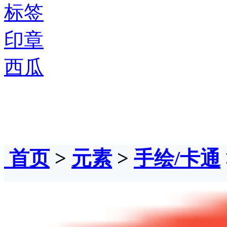
标签
印章
西瓜
首页
>
元素
>
手绘/卡通