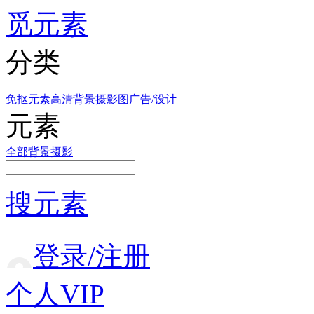
觅元素
分类
免抠元素
高清背景
摄影图
广告/设计
元素
全部
背景
摄影
搜元素
登录/注册
个人VIP