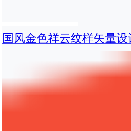
国风金色祥云纹样矢量设