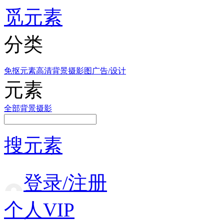
觅元素
分类
免抠元素
高清背景
摄影图
广告/设计
元素
全部
背景
摄影
搜元素
登录/注册
个人VIP