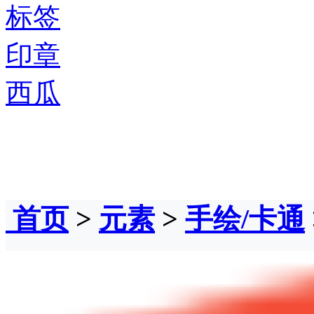
标签
印章
西瓜
首页
>
元素
>
手绘/卡通