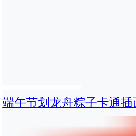
端午节划龙舟粽子卡通插