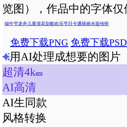
览图），作品中的字体仅
端午节
龙舟
儿童
浪花
划船
欢乐
节日
卡通
插画
水面
传统
免费下载PNG
免费下载PSD
用AI处理成想要的图片
超清4k
AI高清
AI生同款
风格转换