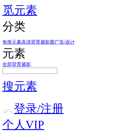
觅元素
分类
免抠元素
高清背景
摄影图
广告/设计
元素
全部
背景
摄影
搜元素
登录/注册
个人VIP