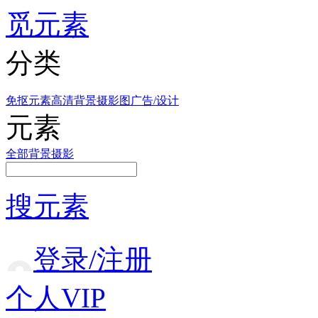
觅元素
分类
免抠元素
高清背景
摄影图
广告/设计
元素
全部
背景
摄影
搜元素
登录/注册
个人VIP