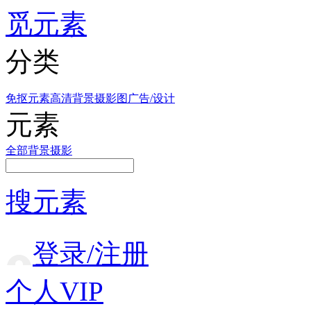
觅元素
分类
免抠元素
高清背景
摄影图
广告/设计
元素
全部
背景
摄影
搜元素
登录/注册
个人VIP