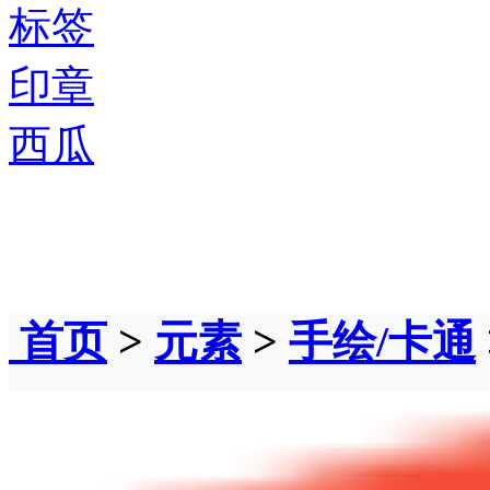
标签
印章
西瓜
首页
>
元素
>
手绘/卡通