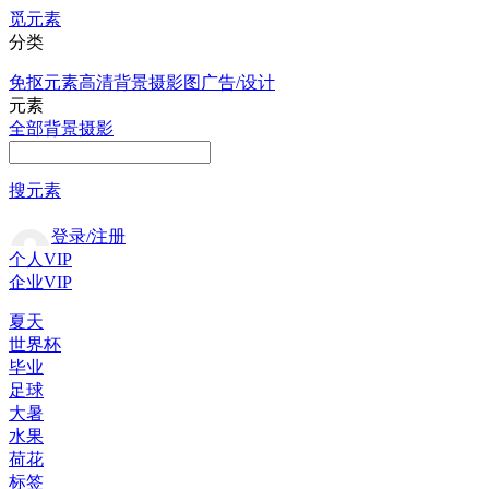
觅元素
分类
免抠元素
高清背景
摄影图
广告/设计
元素
全部
背景
摄影
搜元素
登录/注册
个人VIP
企业VIP
夏天
世界杯
毕业
足球
大暑
水果
荷花
标签