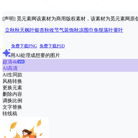
[声明] 觅元素网该素材为商用版权素材，该素材为觅元素网
立秋
秋天
枫叶
银杏
秋收
节气
装饰
秋凉
围巾
免抠
落叶
黄叶
免费下载PNG
免费下载PSD
用AI处理成想要的图片
超清4k
AI高清
AI生同款
风格转换
更换元素
删除内容
调换比例
文字替换
转线稿