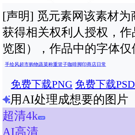
[声明] 觅元素网该素材
获得相关权利人授权，作
览图），作品中的字体仅
手绘风
超市
购物
蔬菜
称重
篮子
咖啡
脚印
商店
日常
免费下载PNG
免费下载PSD
用AI处理成想要的图片
超清4k
AI高清