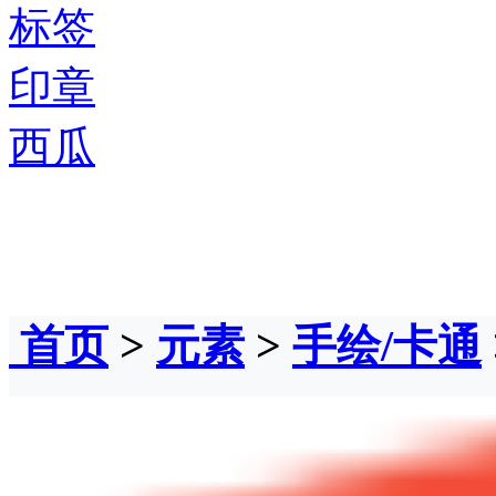
标签
印章
西瓜
首页
>
元素
>
手绘/卡通