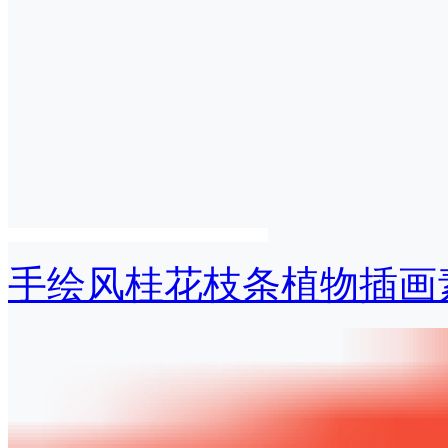
手绘风桂花枝条植物插画