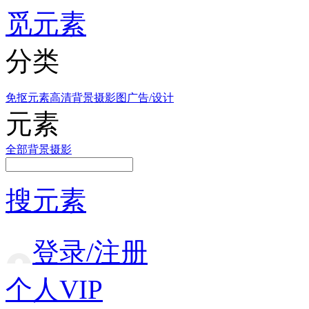
觅元素
分类
免抠元素
高清背景
摄影图
广告/设计
元素
全部
背景
摄影
搜元素
登录/注册
个人VIP