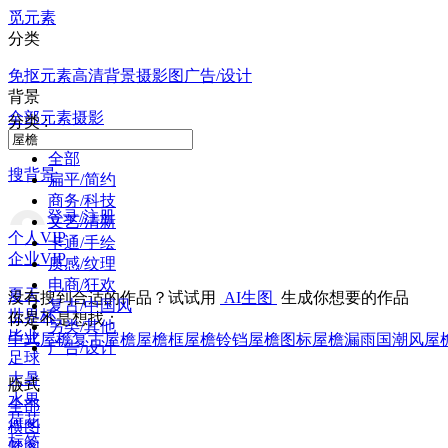
觅元素
分类
免抠元素
高清背景
摄影图
广告/设计
背景
全部
元素
摄影
分类 :
全部
搜背景
扁平/简约
商务/科技
登录/注册
文艺/清新
个人VIP
卡通/手绘
企业VIP
质感/纹理
电商/狂欢
夏天
没有搜到合适的作品？试试用
AI生图
生成你想要的作品
复古/中国风
世界杯
你是不是想找：
另类/其他
毕业
中式屋檐
复古屋檐
屋檐框
屋檐铃铛
屋檐图标
屋檐漏雨
国潮风屋
广告/设计
足球
大暑
版式
水果
全部
荷花
横图
标签
竖图