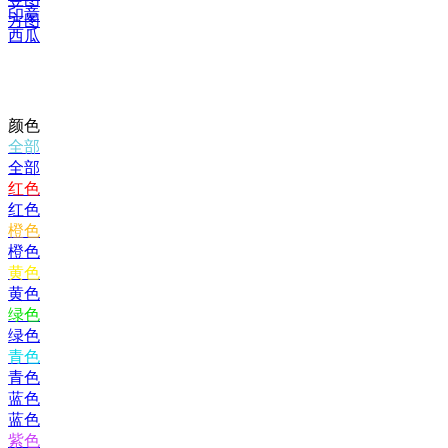
印章
方图
西瓜
颜色
全部
全部
红色
红色
橙色
橙色
黄色
黄色
绿色
绿色
青色
青色
蓝色
蓝色
紫色