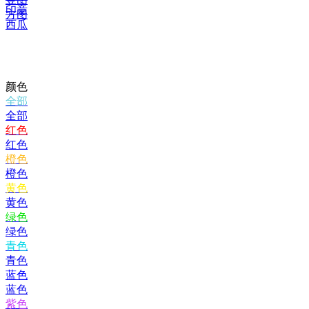
印章
方图
西瓜
颜色
全部
全部
红色
红色
橙色
橙色
黄色
黄色
绿色
绿色
青色
青色
蓝色
蓝色
紫色