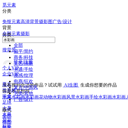
觅元素
分类
免抠元素
高清背景
摄影图
广告/设计
背景
全部
元素
摄影
分类 :
全部
搜背景
扁平/简约
商务/科技
登录/注册
文艺/清新
个人VIP
卡通/手绘
企业VIP
质感/纹理
电商/狂欢
夏天
没有搜到合适的作品？试试用
AI生图
生成你想要的作品
复古/中国风
世界杯
你是不是想找：
另类/其他
毕业
水果水彩画
水彩画花
动物水彩画
风景水彩画
手绘水彩画
水彩画
广告/设计
足球
大暑
版式
水果
全部
荷花
横图
标签
竖图