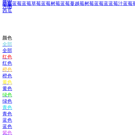
草莓蓝莓
蓝莓草莓
蓝莓树莓
蓝莓蔓越莓
树莓蓝莓
蓝蓝莓汁
蓝莓
印章
方图
西瓜
颜色
全部
全部
红色
红色
橙色
橙色
黄色
黄色
绿色
绿色
青色
青色
蓝色
蓝色
紫色