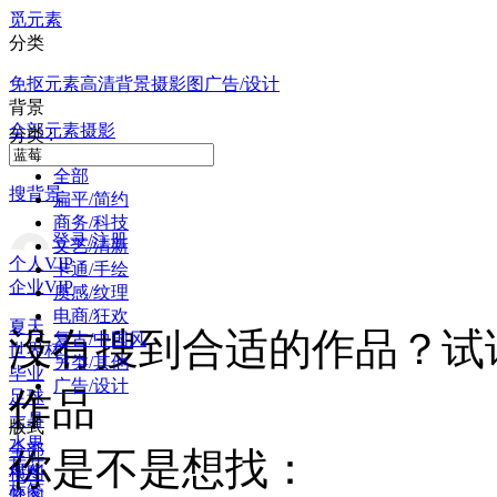
觅元素
分类
免抠元素
高清背景
摄影图
广告/设计
背景
全部
元素
摄影
分类 :
全部
搜背景
扁平/简约
商务/科技
登录/注册
文艺/清新
个人VIP
卡通/手绘
企业VIP
质感/纹理
电商/狂欢
夏天
没有搜到合适的作品？试
复古/中国风
世界杯
另类/其他
毕业
广告/设计
作品
足球
大暑
版式
水果
全部
你是不是想找：
荷花
横图
标签
竖图