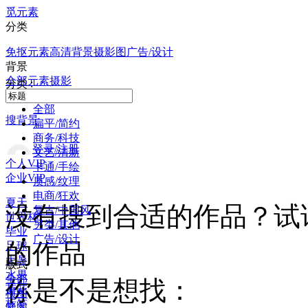
觅元素
分类
免抠元素
高清背景
摄影图
广告/设计
背景
全部
元素
摄影
分类 :
全部
搜背景
扁平/简约
商务/科技
登录/注册
文艺/清新
个人VIP
卡通/手绘
企业VIP
质感/纹理
电商/狂欢
夏天
没有搜到合适的作品？试
复古/中国风
世界杯
另类/其他
毕业
广告/设计
的作品
足球
大暑
版式
水果
全部
你是不是想找：
荷花
横图
标签
竖图