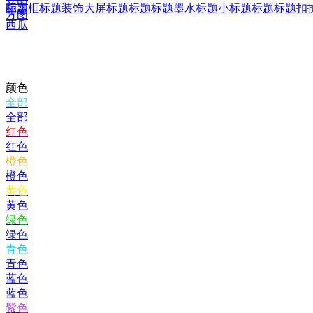
标题框
标题装饰
大屏标题
标题标题
墨水标题
小标题标题
标题扣
印章
方图
西瓜
颜色
全部
全部
红色
红色
橙色
橙色
黄色
黄色
绿色
绿色
青色
青色
蓝色
蓝色
紫色