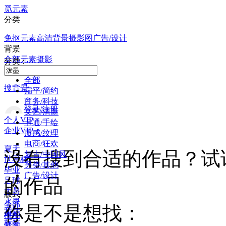
觅元素
分类
免抠元素
高清背景
摄影图
广告/设计
背景
全部
元素
摄影
分类 :
全部
搜背景
扁平/简约
商务/科技
登录/注册
文艺/清新
个人VIP
卡通/手绘
企业VIP
质感/纹理
电商/狂欢
夏天
没有搜到合适的作品？试
复古/中国风
世界杯
另类/其他
毕业
广告/设计
的作品
足球
大暑
版式
水果
全部
你是不是想找：
荷花
横图
标签
竖图