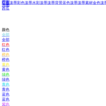
红色泼墨
彩色泼墨
水彩泼墨
泼墨背景
蓝色泼墨
泼墨素材
金色泼
印章
方图
西瓜
颜色
全部
全部
红色
红色
橙色
橙色
黄色
黄色
绿色
绿色
青色
青色
蓝色
蓝色
紫色