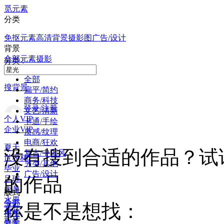
觅元素
分类
免抠元素
高清背景
摄影图
广告/设计
背景
全部
元素
摄影
分类 :
全部
搜背景
扁平/简约
商务/科技
登录/注册
文艺/清新
个人VIP
卡通/手绘
企业VIP
质感/纹理
电商/狂欢
夏天
没有搜到合适的作品？试
复古/中国风
世界杯
另类/其他
毕业
广告/设计
的作品
足球
大暑
版式
水果
全部
你是不是想找：
荷花
横图
标签
竖图