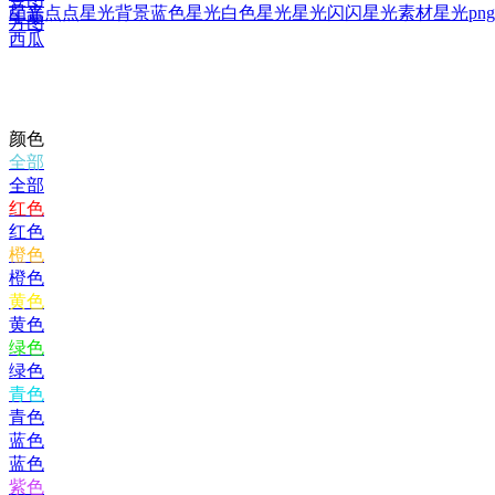
星光点点
星光背景
蓝色星光
白色星光
星光闪闪
星光素材
星光png
印章
方图
西瓜
颜色
全部
全部
红色
红色
橙色
橙色
黄色
黄色
绿色
绿色
青色
青色
蓝色
蓝色
紫色