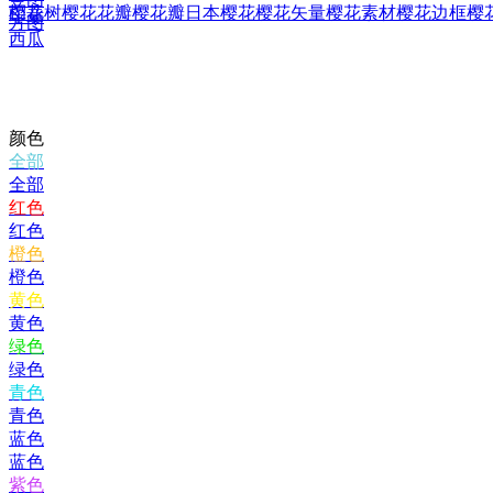
樱花树
樱花花瓣
樱花瓣
日本樱花
樱花矢量
樱花素材
樱花边框
樱
印章
方图
西瓜
颜色
全部
全部
红色
红色
橙色
橙色
黄色
黄色
绿色
绿色
青色
青色
蓝色
蓝色
紫色