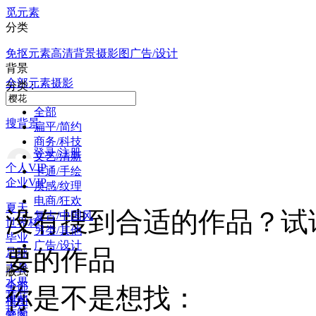
觅元素
分类
免抠元素
高清背景
摄影图
广告/设计
背景
全部
元素
摄影
分类 :
全部
搜背景
扁平/简约
商务/科技
登录/注册
文艺/清新
个人VIP
卡通/手绘
企业VIP
质感/纹理
电商/狂欢
夏天
没有搜到合适的作品？试
复古/中国风
世界杯
另类/其他
毕业
广告/设计
要的作品
足球
大暑
版式
水果
全部
你是不是想找：
荷花
横图
标签
竖图