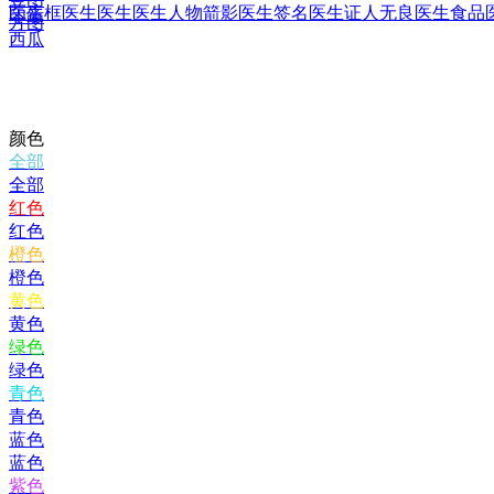
医生框
医生医生
医生人物箭影
医生签名
医生证人
无良医生
食品
印章
方图
西瓜
颜色
全部
全部
红色
红色
橙色
橙色
黄色
黄色
绿色
绿色
青色
青色
蓝色
蓝色
紫色