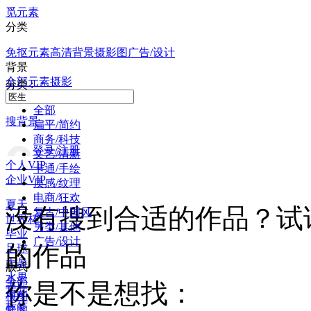
觅元素
分类
免抠元素
高清背景
摄影图
广告/设计
背景
全部
元素
摄影
分类 :
全部
搜背景
扁平/简约
商务/科技
登录/注册
文艺/清新
个人VIP
卡通/手绘
企业VIP
质感/纹理
电商/狂欢
夏天
没有搜到合适的作品？试
复古/中国风
世界杯
另类/其他
毕业
广告/设计
的作品
足球
大暑
版式
水果
全部
你是不是想找：
荷花
横图
标签
竖图