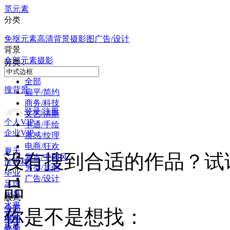
觅元素
分类
免抠元素
高清背景
摄影图
广告/设计
背景
全部
元素
摄影
分类 :
全部
搜背景
扁平/简约
商务/科技
登录/注册
文艺/清新
个人VIP
卡通/手绘
企业VIP
质感/纹理
电商/狂欢
夏天
没有搜到合适的作品？试
复古/中国风
世界杯
另类/其他
毕业
广告/设计
品
足球
大暑
版式
水果
全部
你是不是想找：
荷花
横图
标签
竖图