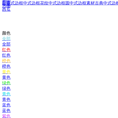
新中式边框
中式边框花纹
中式边框圆
中式边框素材
古典中式边
印章
方图
西瓜
颜色
全部
全部
红色
红色
橙色
橙色
黄色
黄色
绿色
绿色
青色
青色
蓝色
蓝色
紫色