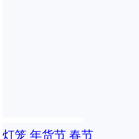
灯笼 年货节 春节