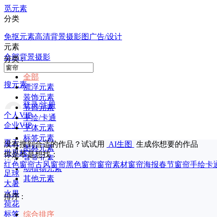
觅元素
分类
免抠元素
高清背景
摄影图
广告/设计
元素
全部
背景
摄影
分类 :
全部
搜元素
漂浮元素
装饰元素
登录/注册
节日元素
个人VIP
手绘/卡通
企业VIP
字体元素
标签元素
夏天
没有搜到合适的作品？试试用
AI生图
生成你想要的作品
图标元素
世界杯
你是不是想找：
背景元素
毕业
红色窗帘
古风窗帘
黑色窗帘
窗帘素材
窗帘海报
春节窗帘
手绘卡
动植物元素
足球
其他元素
大暑
水果
排序 :
荷花
标签
综合排序