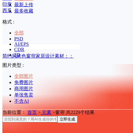
印章
最新上传
西瓜
最多收藏
格式 :
全部
PSD
AI/EPS
CDR
3D
简约风米色窗帘家居设计素材：：
图片类型 :
全部图片
免费图片
商用图片
单张售卖
不含AI
当前位置：
首页
>
元素
>窗帘 共2229个结果
立即生成