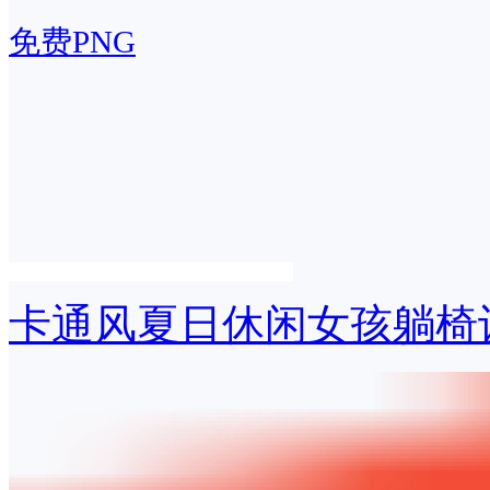
免费PNG
卡通风夏日休闲女孩躺椅