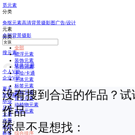
觅元素
分类
免抠元素
高清背景
摄影图
广告/设计
元素
全部
背景
摄影
分类 :
全部
搜元素
漂浮元素
装饰元素
登录/注册
节日元素
个人VIP
手绘/卡通
企业VIP
字体元素
标签元素
夏天
没有搜到合适的作品？试
图标元素
世界杯
背景元素
毕业
动植物元素
作品
足球
其他元素
大暑
水果
排序 :
你是不是想找：
荷花
标签
综合排序