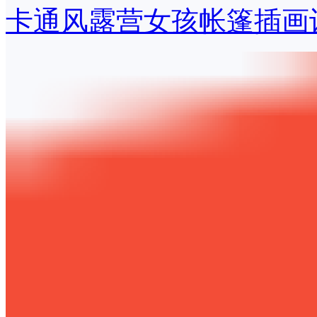
卡通风露营女孩帐篷插画