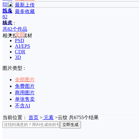
印章
最新上传
线条
西瓜
最多收藏
82
线条
格式 :
共82个作品
全部
相关搜索素材
PSD
AI/EPS
CDR
3D
图片类型 :
全部图片
免费图片
商用图片
单张售卖
不含AI
当前位置：
首页
>
元素
>云纹 共6755个结果
立即生成