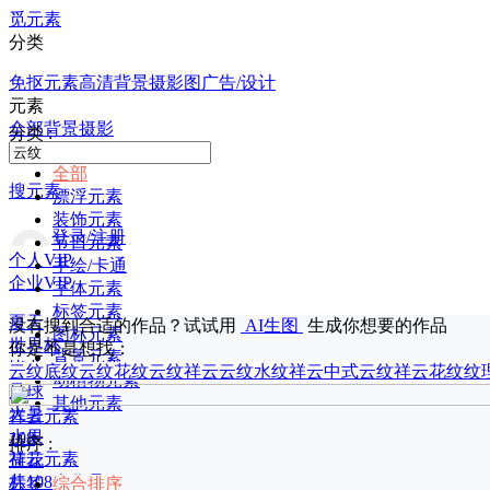
觅元素
分类
免抠元素
高清背景
摄影图
广告/设计
元素
全部
背景
摄影
分类 :
全部
搜元素
漂浮元素
装饰元素
登录/注册
节日元素
个人VIP
手绘/卡通
企业VIP
字体元素
标签元素
夏天
没有搜到合适的作品？试试用
AI生图
生成你想要的作品
图标元素
世界杯
你是不是想找：
背景元素
毕业
云纹底纹
云纹花纹
云纹祥云
云纹水纹
祥云中式云纹
祥云花纹纹
动植物元素
足球
其他元素
大暑
祥云元素
水果
108
排序 :
祥云元素
荷花
共108个作品
标签
综合排序