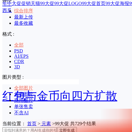
年中大促促销
天猫99大促
99大促LOGO
99大促首页
99大促海报
印章
西瓜
综合排序
最新上传
最多收藏
格式 :
全部
PSD
AI/EPS
CDR
3D
图片类型 :
全部图片
红包与金币向四方扩散
免费图片
商用图片
单张售卖
不含AI
当前位置：
首页
>
元素
>99大促 共729个结果
立即生成