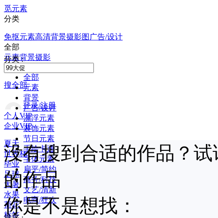
觅元素
分类
免抠元素
高清背景
摄影图
广告/设计
全部
元素
背景
摄影
分类 :
全部
搜全部
元素
背景
登录/注册
广告/设计
个人VIP
漂浮元素
企业VIP
装饰元素
节日元素
夏天
没有搜到合适的作品？试
手绘卡通
世界杯
字体元素
毕业
扁平/简约
的作品
足球
商务/科技
大暑
文艺/清新
水果
你是不是想找：
电商/狂欢
荷花
标签
排序 :