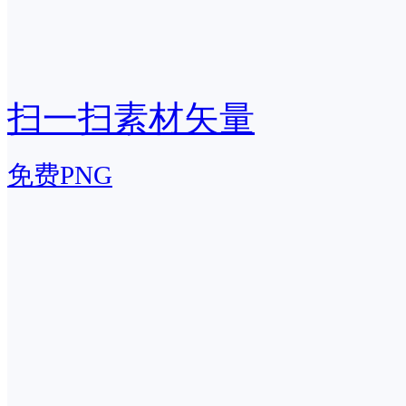
扫一扫素材矢量
免费PNG