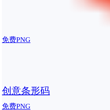
免费PNG
创意条形码
免费PNG