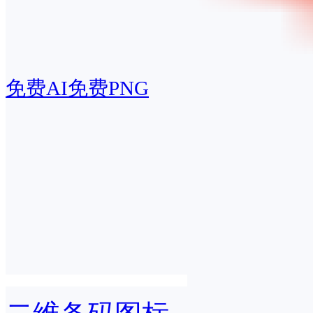
免费AI
免费PNG