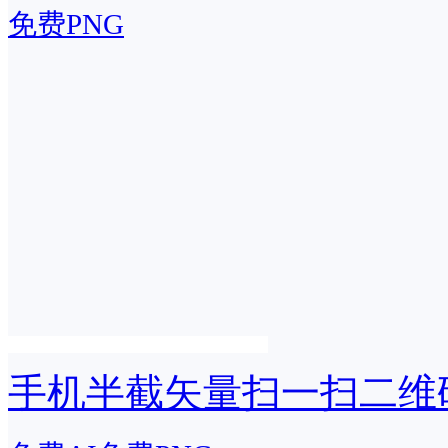
免费PNG
手机半截矢量扫一扫二维