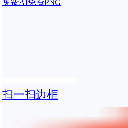
免费AI
免费PNG
扫一扫边框