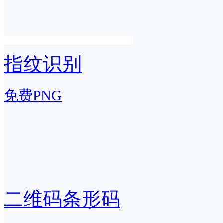
指纹识别
免费PNG
二维码条形码