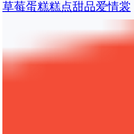
草莓蛋糕糕点甜品爱情裳