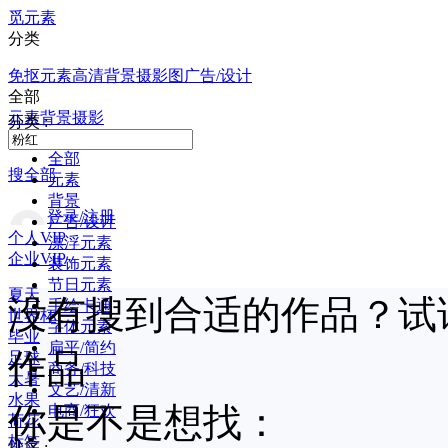
觅元素
分类
免抠元素
高清背景
摄影图
广告/设计
全部
元素
背景
摄影
分类 :
全部
搜全部
元素
背景
登录/注册
广告/设计
个人VIP
漂浮元素
企业VIP
装饰元素
节日元素
夏天
没有搜到合适的作品？试
手绘卡通
世界杯
字体元素
毕业
扁平/简约
作品
足球
商务/科技
大暑
文艺/清新
水果
你是不是想找：
电商/狂欢
荷花
标签
排序 :