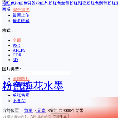
粉红色
粉红色背景
粉红豹
粉红色丝带
粉红渐变
粉红色飘带
粉红
印章
西瓜
综合排序
最新上传
最多收藏
格式 :
全部
PSD
AI/EPS
CDR
3D
图片类型 :
全部图片
粉色梅花水墨
免费图片
商用图片
单张售卖
不含AI
当前位置：
首页
>
元素
>粉红 共9000个结果
立即生成