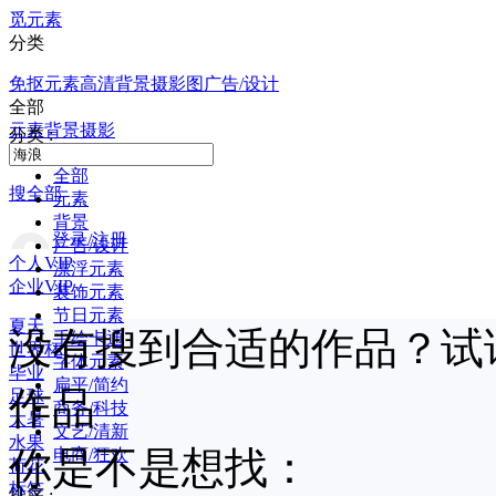
觅元素
分类
免抠元素
高清背景
摄影图
广告/设计
全部
元素
背景
摄影
分类 :
全部
搜全部
元素
背景
登录/注册
广告/设计
个人VIP
漂浮元素
企业VIP
装饰元素
节日元素
夏天
没有搜到合适的作品？试
手绘卡通
世界杯
字体元素
毕业
扁平/简约
作品
足球
商务/科技
大暑
文艺/清新
水果
你是不是想找：
电商/狂欢
荷花
标签
排序 :