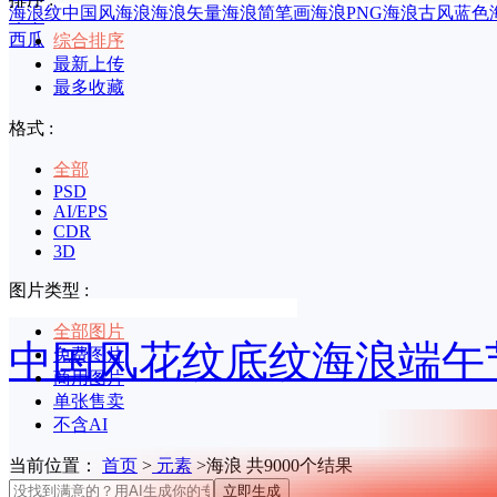
海浪纹
中国风海浪
海浪矢量
海浪简笔画
海浪PNG
海浪古风
蓝色
印章
西瓜
综合排序
最新上传
最多收藏
格式 :
全部
PSD
AI/EPS
CDR
3D
图片类型 :
全部图片
中国风花纹底纹海浪端午
免费图片
商用图片
单张售卖
不含AI
当前位置：
首页
>
元素
>海浪 共9000个结果
立即生成