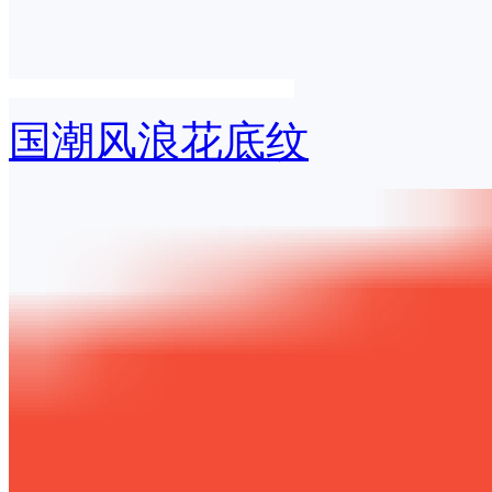
国潮风浪花底纹