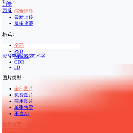
印章
西瓜
综合排序
最新上传
最多收藏
格式 :
全部
PSD
骏马奔腾2026艺术字
AI/EPS
CDR
3D
图片类型 :
全部图片
免费图片
商用图片
单张售卖
不含AI
当前位置：
首页
>
元素
>红色喜庆 共9000个结果
立即生成