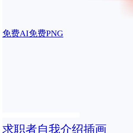
免费AI
免费PNG
求职者自我介绍插画