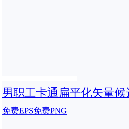
男职工卡通扁平化矢量候
免费EPS
免费PNG