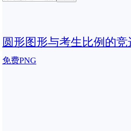
圆形图形与考生比例的竞
免费PNG