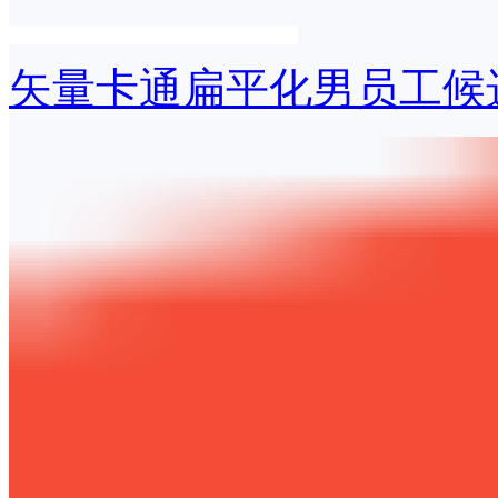
矢量卡通扁平化男员工候选