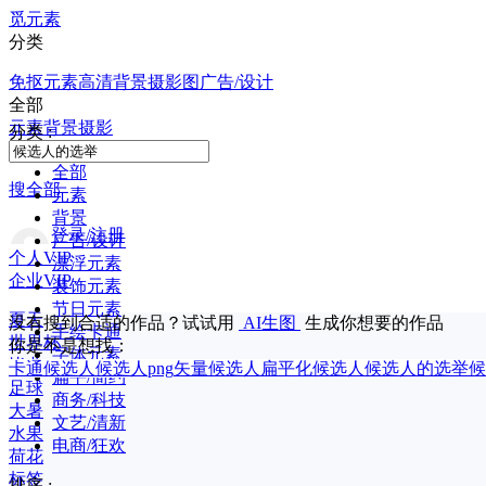
觅元素
分类
免抠元素
高清背景
摄影图
广告/设计
全部
元素
背景
摄影
分类 :
全部
搜全部
元素
背景
登录/注册
广告/设计
个人VIP
漂浮元素
企业VIP
装饰元素
节日元素
夏天
没有搜到合适的作品？试试用
AI生图
生成你想要的作品
手绘卡通
世界杯
你是不是想找：
字体元素
毕业
卡通候选人
候选人png
矢量候选人
扁平化候选人
候选人的选举
候
扁平/简约
足球
商务/科技
大暑
文艺/清新
水果
电商/狂欢
荷花
标签
排序 :