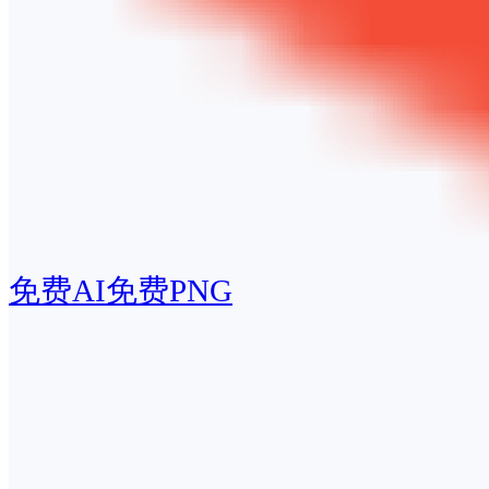
免费AI
免费PNG