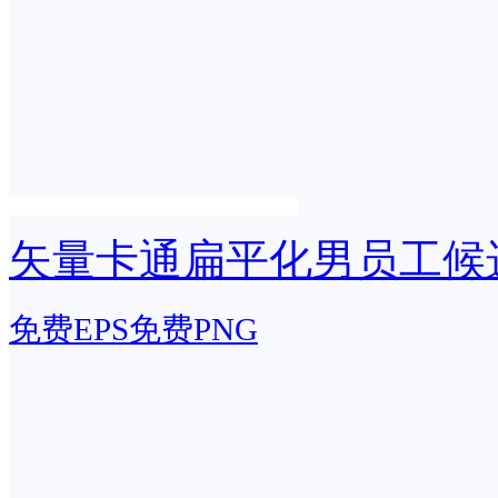
矢量卡通扁平化男员工候选
免费EPS
免费PNG